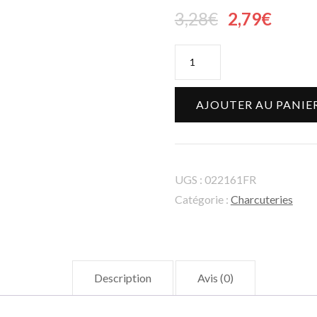
3,28
€
2,79
€
AJOUTER AU PANIE
UGS :
022161FR
Catégorie :
Charcuteries
Description
Avis (0)