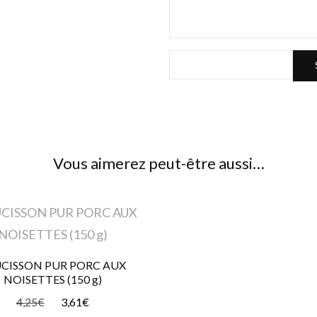
Vous aimerez peut-être aussi…
CISSON PUR PORC AUX
NOISETTES (150 g)
4,25
€
3,61
€