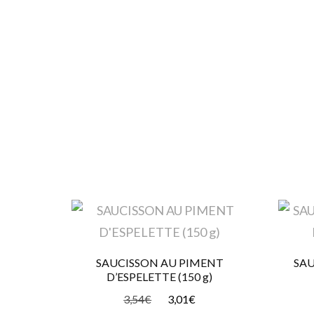
SAUCISSON AU PIMENT
SAU
D’ESPELETTE (150 g)
3,54
€
3,01
€