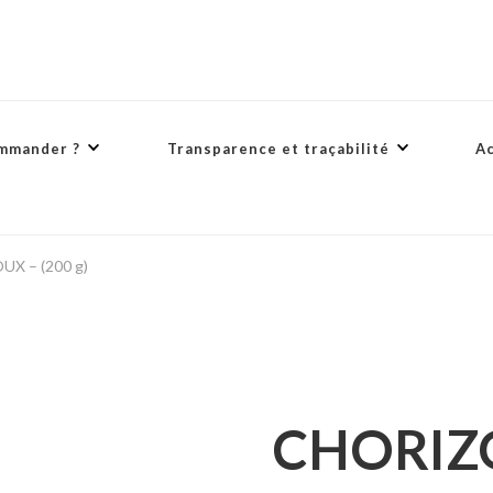
mmander ?
Transparence et traçabilité
A
X – (200 g)
CHORIZO