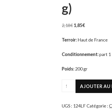
g)
2,18
€
1,85
€
Terroir:
Haut de France
Conditionnement:
part 1
Poids:
200 gr
AJOUTER AU 
UGS :
124LF
Catégorie :
C