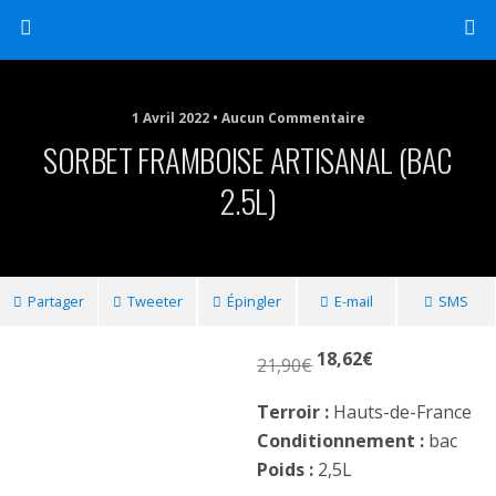
1 Avril 2022 • Aucun Commentaire
SORBET FRAMBOISE ARTISANAL (BAC
2.5L)
Partager
Tweeter
Épingler
E-mail
SMS
18,62
€
21,90
€
Terroir :
Hauts-de-France
Conditionnement :
bac
Poids :
2,5L