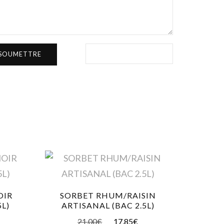
OIR
SORBET RHUM/RAISIN
5L)
ARTISANAL (BAC 2.5L)
21,00
€
17,85
€