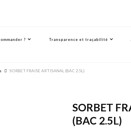
commander ?
Transparence et traçabilité
s
SORBET FRAISE ARTISANAL (BAC 2.5L)
SORBET FR
(BAC 2.5L)