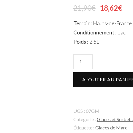
21,90
€
18,62
€
Terroir :
Hauts-de-France
Conditionnement :
bac
Poids :
2,5L
AJOUTER AU PANIE
UGS :
07GM
Catégorie :
Glaces et Sorbets
Étiquette :
Glaces de Marc