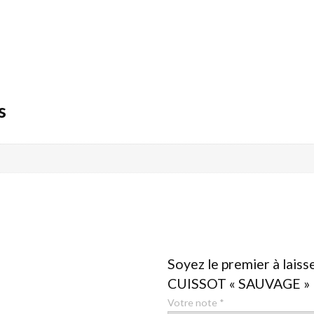
s
Soyez le premier à lais
CUISSOT « SAUVAGE » F
Votre note
*