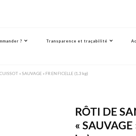
mmander ?
Transparence et traçabilité
A
UISSOT « SAUVAGE » FR EN FICELLE (1.3 kg)
RÔTI DE SA
« SAUVAGE »