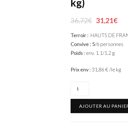
kg)
36,72
€
31,21
€
Terroir :
HAUTS DE FRAN
Convive : 5
/6 personnes
Poids :
env. 1.1/1.2 g
Prix env :
31,86 € /le kg
AJOUTER AU PANIE