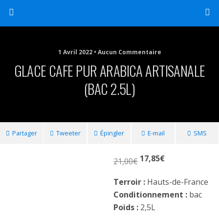
1 Avril 2022 • Aucun Commentaire
GLACE CAFE PUR ARABICA ARTISANALE
(BAC 2.5L)
Partager
Tweeter
Épingler
E-mail
SMS
17,85
€
21,00
€
Terroir :
Hauts-de-France
Conditionnement :
bac
Poids :
2,5L