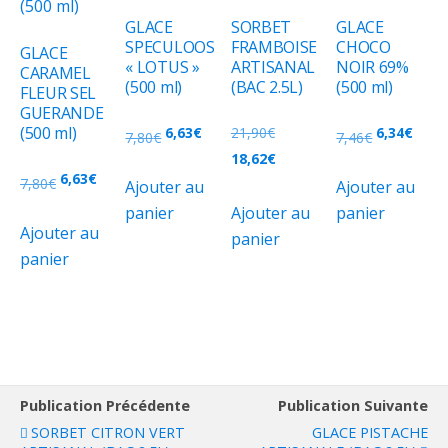
GLACE
SORBET
GLACE
SPECULOOS
FRAMBOISE
CHOCO
GLACE
« LOTUS »
ARTISANAL
NOIR 69%
CARAMEL
(500 ml)
(BAC 2.5L)
(500 ml)
FLEUR SEL
GUERANDE
(500 ml)
6,63
€
21,90
€
6,34
€
7,80
€
7,46
€
18,62
€
6,63
€
7,80
€
Ajouter au
Ajouter au
panier
Ajouter au
panier
Ajouter au
panier
panier
Publication Précédente
Publication Suivante
SORBET CITRON VERT
GLACE PISTACHE