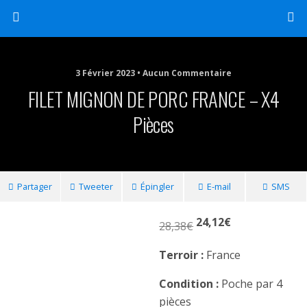
3 Février 2023 • Aucun Commentaire
FILET MIGNON DE PORC FRANCE – X4
Pièces
Partager
Tweeter
Épingler
E-mail
SMS
24,12
€
28,38
€
Terroir :
France
Condition :
Poche par 4
pièces