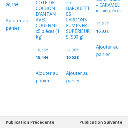
COTE DE
2 x
« CARAMEL
20,13
€
COCHON
BARQUETT
» – x6 pièces
D’ANTAN
ES
AVEC
LARDONS
Ajouter au
19,21
€
COUENNE –
FUMÉS FR
panier
x5 pièces (1
SUPÉRIEUR
16,33
€
kg)
S (500 g)
Ajouter au
18,16
€
12,38
€
panier
15,44
€
10,52
€
Ajouter au
Ajouter au
panier
panier
Publication Précédente
Publication Suivante