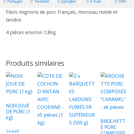
Partager
Tweeter
Épingler
E-mail
SMS
Filets mignons de porc français, morceau noble et
tendre.
4 pièces environ 1,8kg
Produits similaires
NOIX JOUE
DE PORC (1
kg)
BROCHETT
E PORC
23,68
€
COMPOSÉE