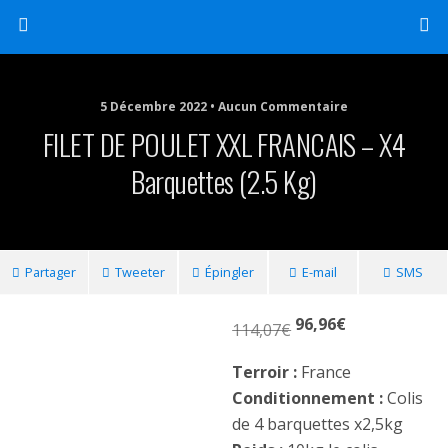
5 Décembre 2022 • Aucun Commentaire
FILET DE POULET XXL FRANCAIS – X4
Barquettes (2.5 Kg)
Partager
Tweeter
Épingler
E-mail
SMS
96,96
€
114,07
€
Terroir :
France
Conditionnement :
Colis
de 4 barquettes x2,5kg