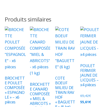
Produits similaires
POULET
FERMIER
JAUNE DE
BROCHETT
COTE
LICQUES –
E POULET
BOEUF
BROCHETT
x4 pièces
COMPOSÉE
MILIEU DE
E CANARD
« ESPAGNO
TRAIN RAV
COMPOSÉE
65,42
€
LE » – x6
HDF
« MIEL &
pièces
« BAGUETT
55,61
€
ABRICOTS »
E » (6 kg)